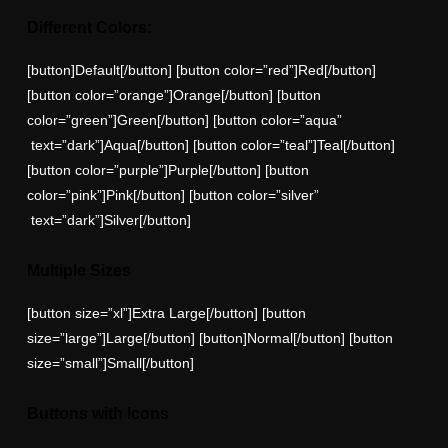
Different Colors:
[button]Default[/button] [button color=”red”]Red[/button]
[button color=”orange”]Orange[/button] [button
color=”green”]Green[/button] [button color=”aqua”
text=”dark”]Aqua[/button] [button color=”teal”]Teal[/button]
[button color=”purple”]Purple[/button] [button
color=”pink”]Pink[/button] [button color=”silver”
text=”dark”]Silver[/button]
Multiple Sizes
[button size=”xl”]Extra Large[/button] [button
size=”large”]Large[/button] [button]Normal[/button] [button
size=”small”]Small[/button]
Buttons with Icons