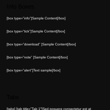
Info Boxes
[box type=”info”]Sample Content[/box]
[box type=”tick”]Sample Content[/box]
[box type=”download” ]Sample Content[/box]
[box type=”note” ]Sample Content[/box]
[box type=”alert”]Text sample[/box]
Tabs
[tabs] [tab title=”Tab 1″]Sed posuere consectetur est at