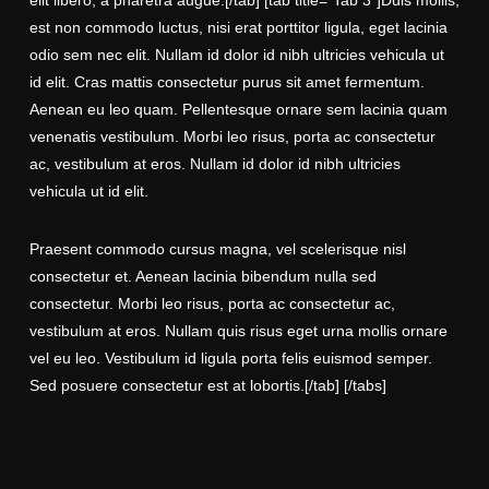
elit libero, a pharetra augue.[/tab] [tab title=”Tab 3″]Duis mollis,
est non commodo luctus, nisi erat porttitor ligula, eget lacinia
odio sem nec elit. Nullam id dolor id nibh ultricies vehicula ut
id elit. Cras mattis consectetur purus sit amet fermentum.
Aenean eu leo quam. Pellentesque ornare sem lacinia quam
venenatis vestibulum. Morbi leo risus, porta ac consectetur
ac, vestibulum at eros. Nullam id dolor id nibh ultricies
vehicula ut id elit.
Praesent commodo cursus magna, vel scelerisque nisl
consectetur et. Aenean lacinia bibendum nulla sed
consectetur. Morbi leo risus, porta ac consectetur ac,
vestibulum at eros. Nullam quis risus eget urna mollis ornare
vel eu leo. Vestibulum id ligula porta felis euismod semper.
Sed posuere consectetur est at lobortis.[/tab] [/tabs]